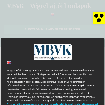
Kihagyás
MBVK - Végrehajtói honlapok
Es
ELEKTRONIKUS ÁRVERÉSI RENDSZER
MBVK KÖZPONTI HONLAP
Magyar Bírósági Végrehajtói Kar, mint adatkezelő, jelen weboldal működtetése
során sütiket használ a szükséges technikai információk biztosításához és
statisztikai adatok gyűjtéséhez. Az adatkezelés célja a technikailag
>
0250
nélkülözhetetlen sütik esetén a szolgáltatás felhasználóra optimalizált
működtetése az ÁSZSZ-ben és a Felhasználói Szabályzatban rögzítetteknek
megfelelően, statisztikai sütik esetén az oldal használati gyakorlatának
megismerése. A sütik meghatározott ideig, vagy a session idejéig aktívak.
Részletes információt a sütikezelésről, az adatkezelés kapcsán gyakorolható
0250
jogokról és adatkezelői kötelezettségekről az alábbi dokumentum tartalmaz:
jelvényszámú Végrehajtói Iroda
Adatkezelési tájékoztató az mbvk.hu weboldal és aloldalai sütikezelésével