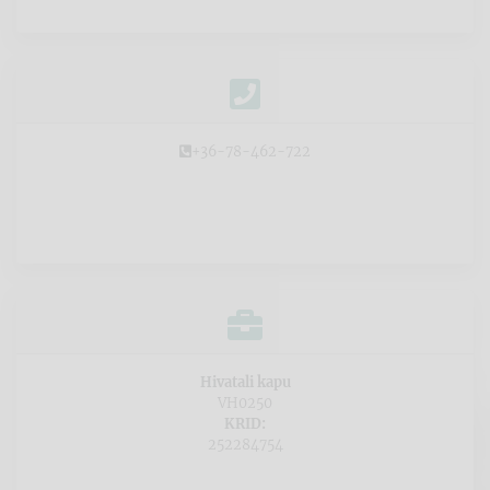
+36-78-462-722
Hivatali kapu
VH0250
KRID:
252284754