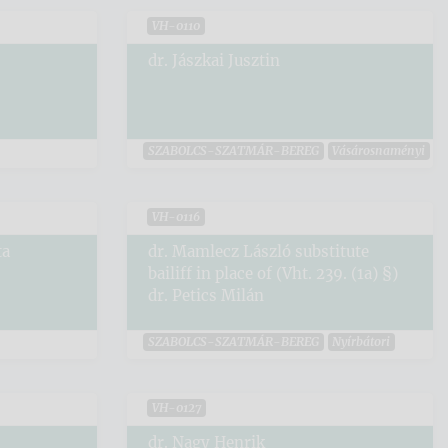
VH-0110
dr. Jászkai Jusztin
SZABOLCS-SZATMÁR-BEREG
Vásárosnaményi
VH-0116
ta
dr. Mamlecz László substitute
bailiff in place of (Vht. 239. (1a) §)
dr. Petics Milán
SZABOLCS-SZATMÁR-BEREG
Nyírbátori
VH-0127
dr. Nagy Henrik