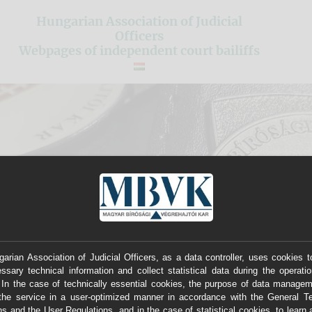
Hungarian Association of Judicial
Officers
Webpages of independent court bailiffs
arian Association of Judicial Officers, as a data controller, uses cookies t
ssary technical information and collect statistical data during the operatio
 In the case of technically essential cookies, the purpose of data managem
the service in a user-optimized manner in accordance with the General 
ns and the User Regulations, and in the case of statistical cookies, to learn 