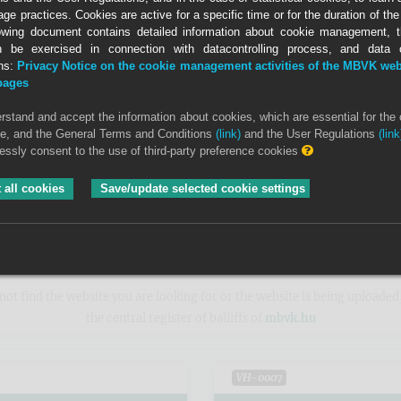
age practices. Cookies are active for a specific time or for the duration of th
owing document contains detailed information about cookie management, t
n be exercised in connection with datacontrolling process, and data co
ons:
Privacy Notice on the cookie management activities of the MBVK web
-pages
erstand and accept the information about cookies, which are essential for the 
ite, and the General Terms and Conditions
(link)
and the User Regulations
(link
site of a bailiff by bailiff’s name / badge number...
ressly consent to the use of third-party preference cookies
lect...
 all cookies
Save/update selected cookie settings
*
h website of a bailiff by judicial district of the bailiff:*
lect...
not find the website you are looking for or the website is being uploaded
the central register of bailiffs of
mbvk.hu
VH-0007