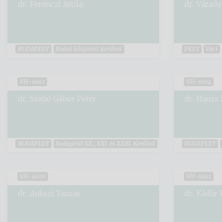
dr. Ferenczi Attila
dr. Várady
BUDAPEST
Budai Központi Kerületi
PEST
Váci
VH-0012
VH-0014
dr. Szabó Gábor Péter
dr. Hausz
BUDAPEST
Budapesti XX., XXI. és XXIII. Kerületi
BUDAPEST
VH-0020
VH-0021
dr. Aukszi Tamás
dr. Kádár