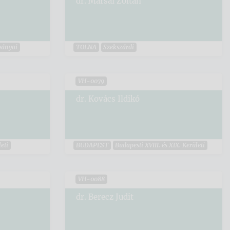
dr. Marsai Zoltán
bányai
TOLNA
Szekszárdi
VH-0079
dr. Kovács Ildikó
eti
BUDAPEST
Budapesti XVIII. és XIX. Kerületi
VH-0088
dr. Berecz Judit