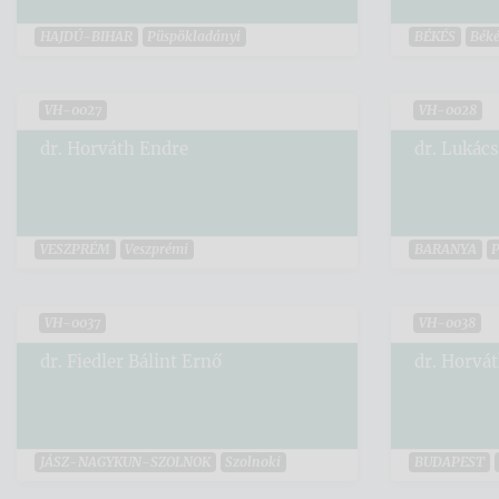
HAJDÚ-BIHAR
Püspökladányi
BÉKÉS
Béké
VH-0027
VH-0028
dr. Horváth Endre
dr. Lukác
VESZPRÉM
Veszprémi
BARANYA
P
VH-0037
VH-0038
dr. Fiedler Bálint Ernő
dr. Horvá
JÁSZ-NAGYKUN-SZOLNOK
Szolnoki
BUDAPEST