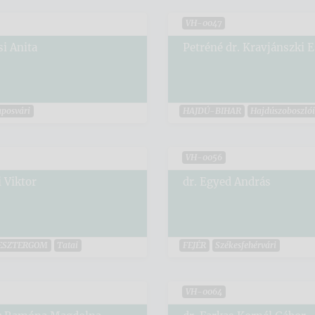
VH-0047
i Anita
Petréné dr. Kravjánszki E
posvári
HAJDÚ-BIHAR
Hajdúszoboszló
VH-0056
i Viktor
dr. Egyed András
ESZTERGOM
Tatai
FEJÉR
Székesfehérvári
VH-0064