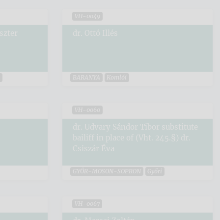
VH-0049
szter
dr. Ottó Illés
i
BARANYA
Komlói
VH-0060
dr. Udvary Sándor Tibor substitute
bailiff in place of (Vht. 245.§) dr.
Csiszár Éva
GYŐR-MOSON-SOPRON
Győri
VH-0067