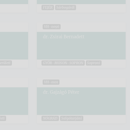
FEJÉR
Sárbogárdi
VH-0096
dr. Zsirai Bernadett
Kerületi
GYŐR-MOSON-SOPRON
Soproni
VH-0101
dr. Gajzágó Péter
eti
NÓGRÁD
Salgótarjáni