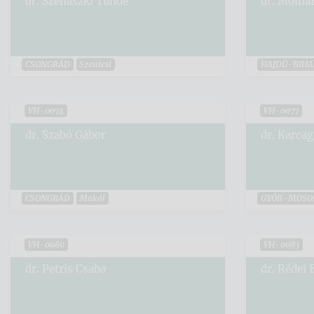
dr. Szénászki Tünde
dr. Moln
CSONGRÁD
Szentesi
HAJDÚ-BIHA
VH-0074
VH-0077
dr. Szabó Gábor
dr. Karcag
CSONGRÁD
Makói
GYŐR-MOSO
VH-0080
VH-0083
dr. Petris Csaba
dr. Rédei 