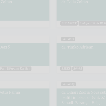
 Zoltán
dr. Balla Zoltán
BUDAPEST
Budapesti II. és III. 
VH-0017
 Dezső
dr. Timkó Adrienn
Pesti Központi Kerületi
BÉKÉS
Békési
VH-0023
 Petra Pálma
dr. Bihari Zsófia Nóra sub
bailiff in place of (vht. 24
Schadl-Baranyai Helga