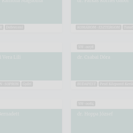
ár Ramóna Magdolna
dr. Farkas Kornél Gábor
R
Debreceni
KOMÁROM-ESZTERGOM
Tata
VH-0078
i Vera Lili
dr. Csabai Dóra
N-SOPRON
Győri
BUDAPEST
Pesti Központi Kerül
VH-0084
Bernadett
dr. Hoppa József