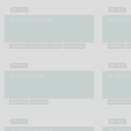
VH-0042
VH-0043
dr. Fogarasi László
dr. Tormás
SZABOLCS-SZATMÁR-BEREG
Nyíregyházi
SOMOGY
Ka
VH-0051
VH-0055
dr. Simon János
dr. Belova
BARANYA
Szigetvári
KOMÁROM-
VH-0061
VH-0062