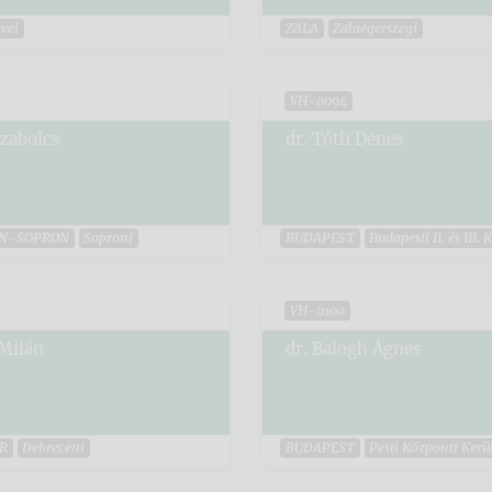
vei
ZALA
Zalaegerszegi
VH-0094
Szabolcs
dr. Tóth Dénes
N-SOPRON
Soproni
BUDAPEST
Budapesti II. és III. 
VH-0100
 Milán
dr. Balogh Ágnes
R
Debreceni
BUDAPEST
Pesti Központi Kerül