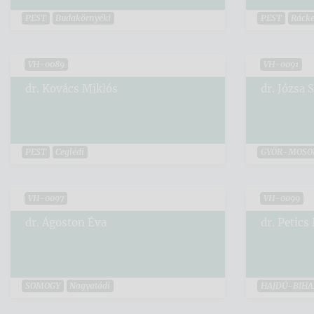
PEST
Budakörnyéki
PEST
Rácke
VH-0089
VH-0091
dr. Kovács Miklós
dr. Józsa 
PEST
Ceglédi
GYŐR-MOSO
VH-0097
VH-0099
dr. Ágoston Éva
dr. Petics
SOMOGY
Nagyatádi
HAJDÚ-BIHA