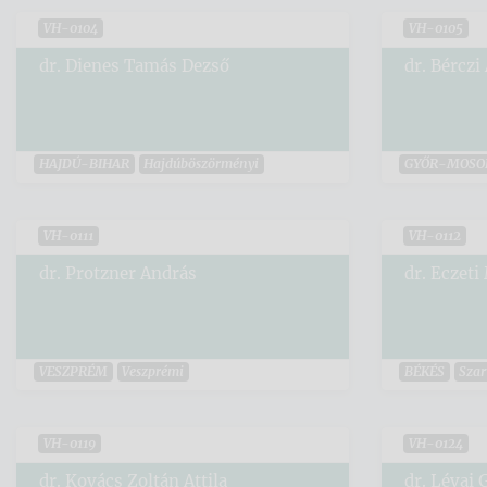
VH-0104
VH-0105
dr. Dienes Tamás Dezső
dr. Bérczi 
HAJDÚ-BIHAR
Hajdúböszörményi
GYŐR-MOSO
VH-0111
VH-0112
dr. Protzner András
dr. Eczeti
VESZPRÉM
Veszprémi
BÉKÉS
Szar
VH-0119
VH-0124
dr. Kovács Zoltán Attila
dr. Lévai 