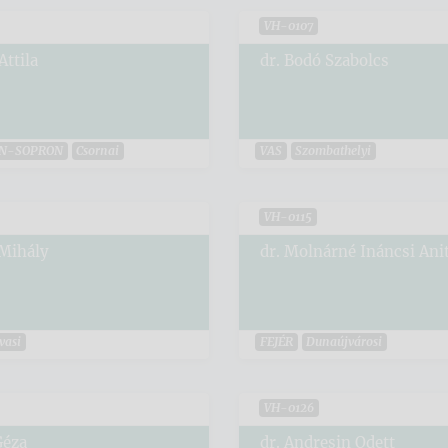
VH-0107
Attila
dr. Bodó Szabolcs
N-SOPRON
Csornai
VAS
Szombathelyi
VH-0115
 Mihály
dr. Molnárné Ináncsi Ani
vasi
FEJÉR
Dunaújvárosi
VH-0126
Géza
dr. Andresin Odett