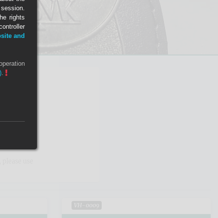
e session.
he rights
ntroller
site and
operation
)
.
, please use
VH-0009