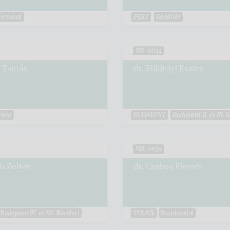
scsabai
PEST
Gödöllői
VH-0034
s Tamás
dr. Földvári Eszter
écsi
BUDAPEST
Budapesti II. és III. 
VH-0039
th Zoltán
dr. Csoboz Elemér
Budapesti IV. és XV. Kerületi
TOLNA
Dombóvári