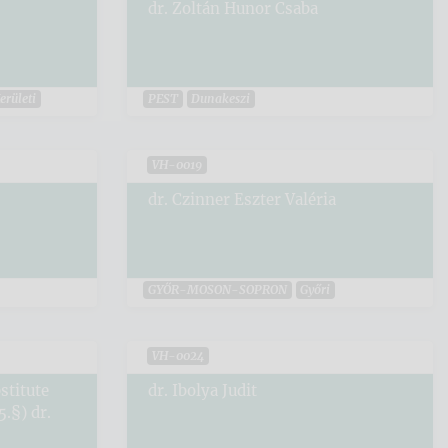
dr. Zoltán Hunor Csaba
Kerületi
PEST
Dunakeszi
VH-0019
dr. Czinner Eszter Valéria
GYŐR-MOSON-SOPRON
Győri
VH-0024
stitute
dr. Ibolya Judit
5.§) dr.