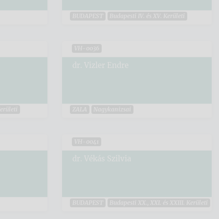
BUDAPEST
Budapesti IV. és XV. Kerületi
VH-0036
dr. Vizler Endre
Kerületi
ZALA
Nagykanizsai
VH-0041
dr. Vékás Szilvia
BUDAPEST
Budapesti XX., XXI. és XXIII. Kerületi