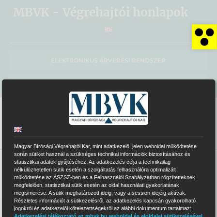
Kihagyás
MBVK - Végrehajtói honlapok
Es
ELEKTRONIKUS ÁRVERÉSI RENDSZER
MBVK KÖZPONTI HONLAP
Magyar Bírósági Végrehajtói Kar, mint adatkezelő, jelen weboldal működtetése
során sütiket használ a szükséges technikai információk biztosításához és
statisztikai adatok gyűjtéséhez. Az adatkezelés célja a technikailag
>
0233
nélkülözhetetlen sütik esetén a szolgáltatás felhasználóra optimalizált
működtetése az ÁSZSZ-ben és a Felhasználói Szabályzatban rögzítetteknek
megfelelően, statisztikai sütik esetén az oldal használati gyakorlatának
megismerése. A sütik meghatározott ideig, vagy a session idejéig aktívak.
Részletes információt a sütikezelésről, az adatkezelés kapcsán gyakorolható
0233
jelvényszámú Végrehajtói Iroda
jogokról és adatkezelői kötelezettségekről az alábbi dokumentum tartalmaz:
Adatkezelési tájékoztató az mbvk.hu weboldal és aloldalai sütikezelésével