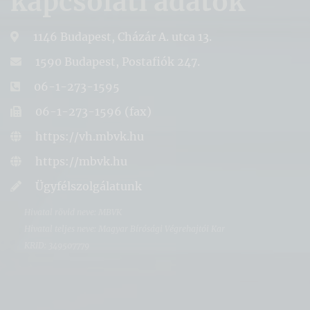
kapcsolati adatok
1146 Budapest, Cházár A. utca 13.
1590 Budapest, Postafiók 247.
06-1-273-1595
06-1-273-1596 (fax)
https://vh.mbvk.hu
https://mbvk.hu
Ügyfélszolgálatunk
Hivatal rövid neve: MBVK
Hivatal teljes neve: Magyar Bírósági Végrehajtói Kar
KRID: 349507779