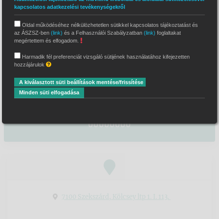
kapcsolatos adatkezelési tevékenységekről
dr. Zeke Éva
Oldal működéséhez nélkülözhetetlen sütikkel kapcsolatos tájékoztatást és
önálló bírósági végrehajtó
az ÁSZSZ-ben
(link)
és a Felhasználói Szabályzatban
(link)
foglaltakat
megértettem és elfogadom.
Illetékességi terület
Harmadik fél preferenciát vizsgáló sütijének használatához kifejezetten
hozzájárulok
Szekszárdi Járásbíróság
A kiválasztott süti beállítások mentése/frissítése
Letéti bankszámlaszám
Minden süti elfogadása
OTP Bank Nyrt. 11746005-20099105-
00000000
7100 Szekszárd, Kölcsey ltp 1. I. 113.