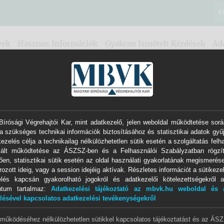
E
yek
Hasznos Információk
Gyakran Ismételt Kérdések
Ad
írósági Végrehajtói Kar, mint adatkezelő, jelen weboldal működtetése sorá
a szükséges technikai információk biztosításához és statisztikai adatok gyű
0230
jelvényszámú Végrehajtói Iroda
ezelés célja a technikailag nélkülözhetetlen sütik esetén a szolgáltatás felh
izált működtetése az ÁSZSZ-ben és a Felhasználói Szabályzatban rögzít
dr. Lupkovics Beáta
ően, statisztikai sütik esetén az oldal használati gyakorlatának megismerése
ozott ideig, vagy a session idejéig aktívak. Részletes információt a sütikezel
elés kapcsán gyakorolható jogokról és adatkezelői kötelezettségekről a
önálló bírósági végrehajtó
ntum tartalmaz:
Adatkezelési tájékoztató az mbvk.hu weboldal és a
lésével kapcsolatos adatkezelési tevékenységekről
Illetékességi terület
 működéséhez nélkülözhetetlen sütikkel kapcsolatos tájékoztatást és az ÁS
Miskolci Járásbíróság