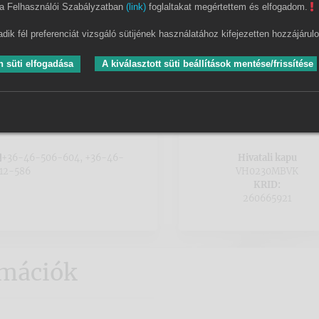
a Felhasználói Szabályzatban
(link)
foglaltakat megértettem és elfogadom.
Letéti bankszámlaszám
dik fél preferenciát vizsgáló sütijének használatához kifejezetten hozzájárul
OTP Bank Nyrt. 11734004-20491679-00000000
 süti elfogadása
A kiválasztott süti beállítások mentése/frissítése
+36-46-506-604, +36-46-
Hivatali kapu
12-586
VH0230MBVK
KRID:
260665921
rmációk