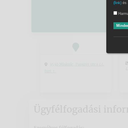
(link)
és 
Harma
Minden
3530 Miskolc, Papszer utca 44.
4
fszt. 1.
Ügyfélfogadási info
Személyes félfogadás: