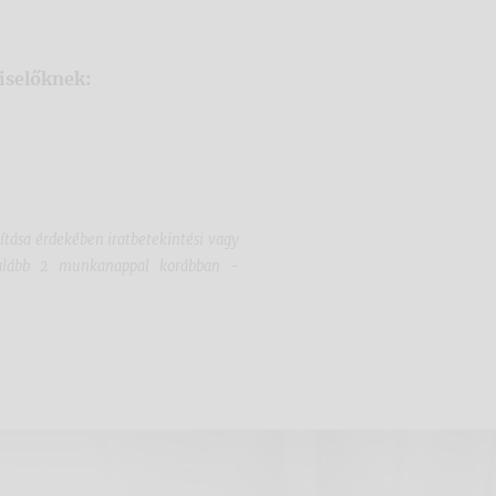
iselőknek:
sítása érdekében iratbetekintési vagy
egalább 2 munkanappal korábban -