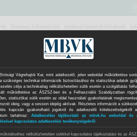
E
yek
Hasznos Információk
Gyakran Ismételt Kérdések
Ad
írósági Végrehajtói Kar, mint adatkezelő, jelen weboldal működtetése sorá
a szükséges technikai információk biztosításához és statisztikai adatok gyű
0174
jelvényszámú Végrehajtói Iroda
ezelés célja a technikailag nélkülözhetetlen sütik esetén a szolgáltatás felh
izált működtetése az ÁSZSZ-ben és a Felhasználói Szabályzatban rögzít
dr. Bánk Tibor
ően, statisztikai sütik esetén az oldal használati gyakorlatának megismerése
ozott ideig, vagy a session idejéig aktívak. Részletes információt a sütikezel
elés kapcsán gyakorolható jogokról és adatkezelői kötelezettségekről a
önálló bírósági végrehajtó
ntum tartalmaz:
Adatkezelési tájékoztató az mbvk.hu weboldal és a
lésével kapcsolatos adatkezelési tevékenységekről
Illetékességi terület
 működéséhez nélkülözhetetlen sütikkel kapcsolatos tájékoztatást és az ÁS
Tiszaújvárosi Járásbíróság