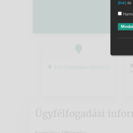
(link)
és 
Harma
Minden
3580 Tiszaújváros, Örösi út 97.
8
Ügyfélfogadási info
Személyes félfogadás: