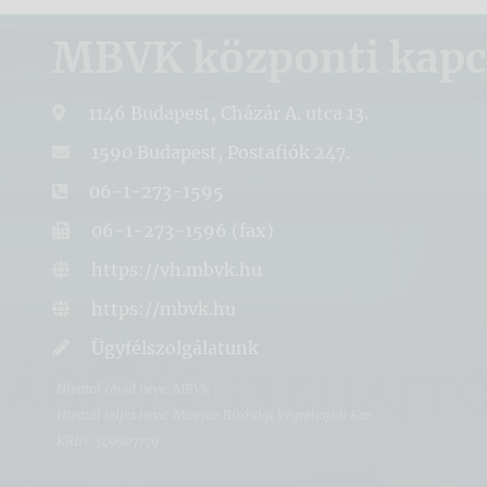
MBVK központi kapcs
1146 Budapest, Cházár A. utca 13.
1590 Budapest, Postafiók 247.
06-1-273-1595
06-1-273-1596 (fax)
https://vh.mbvk.hu
https://mbvk.hu
Ügyfélszolgálatunk
Hivatal rövid neve: MBVK
Hivatal teljes neve: Magyar Bírósági Végrehajtói Kar
KRID: 349507779