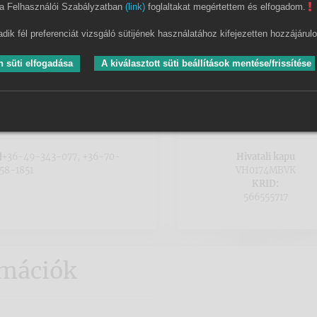
a Felhasználói Szabályzatban
(link)
foglaltakat megértettem és elfogadom.
Letéti bankszámlaszám
dik fél preferenciát vizsgáló sütijének használatához kifejezetten hozzájárul
OTP Bank Nyrt. 11734004-25988093-00000000
 süti elfogadása
A kiválasztott süti beállítások mentése/frissítése
+36-49-343-077, +36-70-
Hivatali kapu
58-1851
VH0174MBVK
KRID:
566555717
rmációk