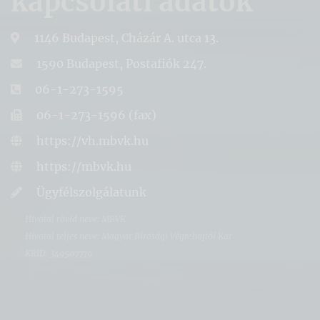
kapcsolati adatok
1146 Budapest, Cházár A. utca 13.
1590 Budapest, Postafiók 247.
06-1-273-1595
06-1-273-1596 (fax)
https://vh.mbvk.hu
https://mbvk.hu
Ügyfélszolgálatunk
Hivatal rövid neve: MBVK
Hivatal teljes neve: Magyar Bírósági Végrehajtói Kar
KRID: 349507779