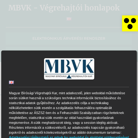
Kihagyás
MBVK - Végrehajtói honlapok
Es
ELEKTRONIKUS ÁRVERÉSI RENDSZER
MBVK KÖZPONTI HONLAP
Magyar Bírósági Végrehajtói Kar, mint adatkezelő, jelen weboldal működtetése
során sütiket használ a szükséges technikai információk biztosításához és
statisztikai adatok gyűjtéséhez. Az adatkezelés célja a technikailag
>
0143
nélkülözhetetlen sütik esetén a szolgáltatás felhasználóra optimalizált
működtetése az ÁSZSZ-ben és a Felhasználói Szabályzatban rögzítetteknek
megfelelően, statisztikai sütik esetén az oldal használati gyakorlatának
megismerése. A sütik meghatározott ideig, vagy a session idejéig aktívak.
Részletes információt a sütikezelésről, az adatkezelés kapcsán gyakorolható
0143
jelvényszámú Végrehajtói Iroda
jogokról és adatkezelői kötelezettségekről az alábbi dokumentum tartalmaz:
Adatkezelési tájékoztató az mbvk.hu weboldal és aloldalai sütikezelésével