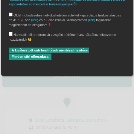
kapcsolatos adatkezelési tevékenységekről
dr. Kovássy Szabolcs
Oldal működéséhez nélkülözhetetlen sütikkel kapcsolatos tájékoztatást és
önálló bírósági végrehajtó
az ÁSZSZ-ben
(link)
és a Felhasználói Szabályzatban
(link)
foglaltakat
megértettem és elfogadom.
Illetékességi terület
Harmadik fél preferenciát vizsgáló sütijének használatához kifejezetten
hozzájárulok
Komáromi Járásbíróság
A kiválasztott süti beállítások mentése/frissítése
Letéti bankszámlaszám
Minden süti elfogadása
MBH Bank Nyrt. 63200030-11066626-
00000000
2900 Komárom, Kelemen László út 19.
2900 Komárom, Pf. 154