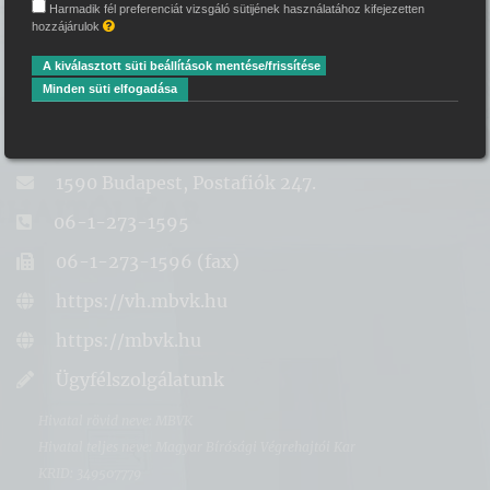
Harmadik fél preferenciát vizsgáló sütijének használatához kifejezetten
MBVK központi
hozzájárulok
A kiválasztott süti beállítások mentése/frissítése
kapcsolati adatok
Minden süti elfogadása
1146 Budapest, Cházár A. utca 13.
1590 Budapest, Postafiók 247.
06-1-273-1595
06-1-273-1596 (fax)
https://vh.mbvk.hu
https://mbvk.hu
Ügyfélszolgálatunk
Hivatal rövid neve: MBVK
Hivatal teljes neve: Magyar Bírósági Végrehajtói Kar
KRID: 349507779