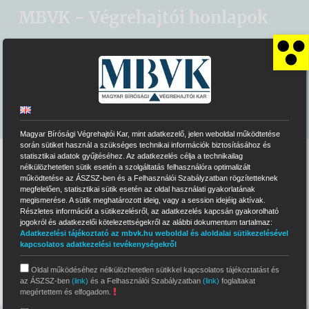
Kihagyás
MBVK - Végrehajtói honlapok
Es
ELEKTRONIKUS ÁRVERÉSI RENDSZER
MBVK KÖZPONTI HONLAP
Magyar Bírósági Végrehajtói Kar, mint adatkezelő, jelen weboldal működtetése
során sütiket használ a szükséges technikai információk biztosításához és
statisztikai adatok gyűjtéséhez. Az adatkezelés célja a technikailag
A keresett oldal nem
nélkülözhetetlen sütik esetén a szolgáltatás felhasználóra optimalizált
működtetése az ÁSZSZ-ben és a Felhasználói Szabályzatban rögzítetteknek
megfelelően, statisztikai sütik esetén az oldal használati gyakorlatának
található! #2
megismerése. A sütik meghatározott ideig, vagy a session idejéig aktívak.
Részletes információt a sütikezelésről, az adatkezelés kapcsán gyakorolható
jogokról és adatkezelői kötelezettségekről az alábbi dokumentum tartalmaz:
Adatkezelési tájékoztató az mbvk.hu weboldal és aloldalai sütikezelésével
kapcsolatos adatkezelési tevékenységekről
Ugrás a kezdőlapra
Oldal működéséhez nélkülözhetetlen sütikkel kapcsolatos tájékoztatást és
az ÁSZSZ-ben
(link)
és a Felhasználói Szabályzatban
(link)
foglaltakat
megértettem és elfogadom.