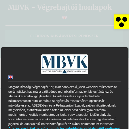
Kihagyás
MBVK - Végrehajtói honlapok
Es
ELEKTRONIKUS ÁRVERÉSI RENDSZER
MBVK KÖZPONTI HONLAP
Magyar Bírósági Végrehajtói Kar, mint adatkezelő, jelen weboldal működtetése
során sütiket használ a szükséges technikai információk biztosításához és
statisztikai adatok gyűjtéséhez. Az adatkezelés célja a technikailag
>
0051
nélkülözhetetlen sütik esetén a szolgáltatás felhasználóra optimalizált
működtetése az ÁSZSZ-ben és a Felhasználói Szabályzatban rögzítetteknek
megfelelően, statisztikai sütik esetén az oldal használati gyakorlatának
megismerése. A sütik meghatározott ideig, vagy a session idejéig aktívak.
Részletes információt a sütikezelésről, az adatkezelés kapcsán gyakorolható
0051
jelvényszámú Végrehajtói Iroda
jogokról és adatkezelői kötelezettségekről az alábbi dokumentum tartalmaz:
Adatkezelési tájékoztató az mbvk.hu weboldal és aloldalai sütikezelésével