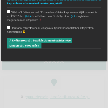
kapcsolatos adatkezelési tevékenységekről
dr. Simon János
Oldal működéséhez nélkülözhetetlen sütikkel kapcsolatos tájékoztatást és
önálló bírósági végrehajtó
az ÁSZSZ-ben
(link)
és a Felhasználói Szabályzatban
(link)
foglaltakat
megértettem és elfogadom.
Illetékességi terület
Harmadik fél preferenciát vizsgáló sütijének használatához kifejezetten
hozzájárulok
Szigetvári Járásbíróság
A kiválasztott süti beállítások mentése/frissítése
Letéti bankszámlaszám
Minden süti elfogadása
MBH Bank Nyrt. 50431001-10007194-
00000000
7900 Szigetvár, József Attila utca 16. fsz. 7.