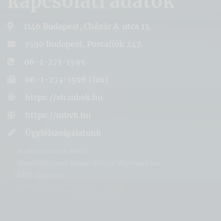
kapcsolati adatok
1146 Budapest, Cházár A. utca 13.
1590 Budapest, Postafiók 247.
06-1-273-1595
06-1-273-1596 (fax)
https://vh.mbvk.hu
https://mbvk.hu
Ügyfélszolgálatunk
Hivatal rövid neve: MBVK
Hivatal teljes neve: Magyar Bírósági Végrehajtói Kar
KRID: 349507779