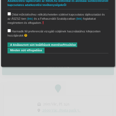
Adatkezelési tájékoztató az mbvk.hu weboldal és aloldalai sütikezelésével
dr. Várady Zoltán
kapcsolatos adatkezelési tevékenységekről
Oldal működéséhez nélkülözhetetlen sütikkel kapcsolatos tájékoztatást és
önálló bírósági végrehajtó
az ÁSZSZ-ben
(link)
és a Felhasználói Szabályzatban
(link)
foglaltakat
megértettem és elfogadom.
Illetékességi terület
Harmadik fél preferenciát vizsgáló sütijének használatához kifejezetten
hozzájárulok
Váci Járásbíróság
A kiválasztott süti beállítások mentése/frissítése
Letéti bankszámlaszám
Minden süti elfogadása
MBH Bank Nyrt. 10103898-58503700-
02000004
2601 Vác, Pf. 140.
2600 Vác, Posta park 5.