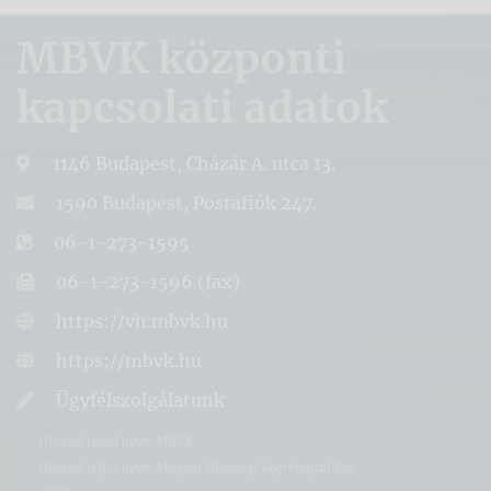
MBVK központi
kapcsolati adatok
1146 Budapest, Cházár A. utca 13.
1590 Budapest, Postafiók 247.
06-1-273-1595
06-1-273-1596 (fax)
https://vh.mbvk.hu
https://mbvk.hu
Ügyfélszolgálatunk
Hivatal rövid neve: MBVK
Hivatal teljes neve: Magyar Bírósági Végrehajtói Kar