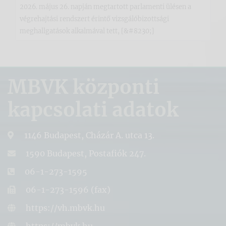
2026. május 26. napján megtartott parlamenti ülésen a
végrehajtási rendszert érintő vizsgálóbizottsági
meghallgatások alkalmával tett, [&#8230;]
MBVK központi
kapcsolati adatok
1146 Budapest, Cházár A. utca 13.
1590 Budapest, Postafiók 247.
06-1-273-1595
06-1-273-1596 (fax)
https://vh.mbvk.hu
https://mbvk.hu