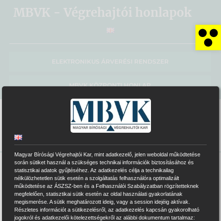
Kihagyás
MBVK - Végrehajtói honlapok
Es
ELEKTRONIKUS ÁRVERÉSI RENDSZER
MBVK KÖZPONTI HONLAP
Magyar Bírósági Végrehajtói Kar, mint adatkezelő, jelen weboldal működtetése
során sütiket használ a szükséges technikai információk biztosításához és
statisztikai adatok gyűjtéséhez. Az adatkezelés célja a technikailag
>
0116
>
Közlemények
nélkülözhetetlen sütik esetén a szolgáltatás felhasználóra optimalizált
működtetése az ÁSZSZ-ben és a Felhasználói Szabályzatban rögzítetteknek
Közlemények
megfelelően, statisztikai sütik esetén az oldal használati gyakorlatának
megismerése. A sütik meghatározott ideig, vagy a session idejéig aktívak.
Részletes információt a sütikezelésről, az adatkezelés kapcsán gyakorolható
jogokról és adatkezelői kötelezettségekről az alábbi dokumentum tartalmaz: