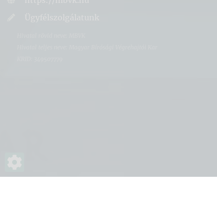
Ügyfélszolgálatunk
Hivatal rövid neve: MBVK
Hivatal teljes neve: Magyar Bírósági Végrehajtói Kar
KRID: 349507779