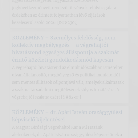
Egyes tisztességtelen fogyasztói szerződések
jogkövetkezményeit rendező törvények felülvizsgálata
érdekében az érintett folyamatban lévő eljárások
kezeléséről szóló 2026. [&#8230;]
KÖZLEMÉNY – Személyes felelősség, nem
kollektív megbélyegzés – a végrehajtói
hivatásrend egységes álláspontja a szakmát
érintő közéleti gondolkodásmód kapcsán
A végrehajtói hivatásrend az elmúlt időszakban ismételten
olyan általánosító, megbélyegző és politikai indulatoktól
sem mentes állítások célpontjává vált, amelyek alkalmasak
a szakma társadalmi megítélésének súlyos torzítására. A
végrehajtói szakma ezért [&#8230;]
KÖZLEMÉNY – dr. Apáti István országgyűlési
képviselő kijelentései
A Magyar Bírósági Végrehajtói Kar a Mi Hazánk
alelnökének, dr. Apáti István országgyűlési képviselőnek a