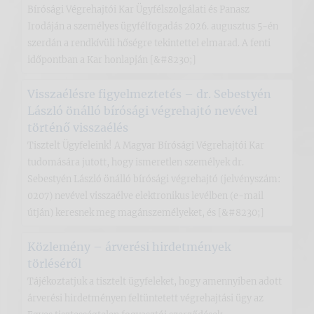
Bírósági Végrehajtói Kar Ügyfélszolgálati és Panasz
Irodáján a személyes ügyfélfogadás 2026. augusztus 5-én
szerdán a rendkívüli hőségre tekintettel elmarad. A fenti
időpontban a Kar honlapján [&#8230;]
Visszaélésre figyelmeztetés – dr. Sebestyén
László önálló bírósági végrehajtó nevével
történő visszaélés
Tisztelt Ügyfeleink! A Magyar Bírósági Végrehajtói Kar
tudomására jutott, hogy ismeretlen személyek dr.
Sebestyén László önálló bírósági végrehajtó (jelvényszám:
0207) nevével visszaélve elektronikus levélben (e-mail
útján) keresnek meg magánszemélyeket, és [&#8230;]
Közlemény – árverési hirdetmények
törléséről
Tájékoztatjuk a tisztelt ügyfeleket, hogy amennyiben adott
árverési hirdetményen feltüntetett végrehajtási ügy az